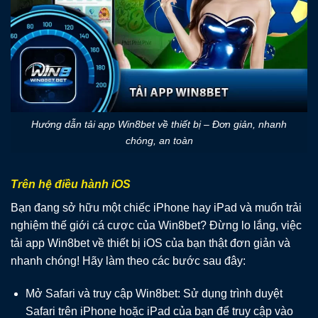
Hướng dẫn tải app Win8bet về thiết bị – Đơn giản, nhanh
chóng, an toàn
Trên hệ điều hành iOS
Bạn đang sở hữu một chiếc iPhone hay iPad và muốn trải
nghiệm thế giới cá cược của Win8bet? Đừng lo lắng, việc
tải app Win8bet về thiết bị iOS của bạn thật đơn giản và
nhanh chóng! Hãy làm theo các bước sau đây:
Mở Safari và truy cập Win8bet: Sử dụng trình duyệt
Safari trên iPhone hoặc iPad của bạn để truy cập vào