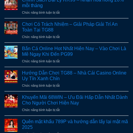
Game
Cá
mỗi tháng
Hiệu
Cược
ở
Chức năng bình luận bị tắt
Quả
Minh
Chính
99WIN
Bạch
Sách
–
Chơi Có Trách Nhiệm – Giải Pháp Giải Trí An
Và
Đại
Mẹo
Toàn Tại TG88
Ổn
Lý
Và
Định
ở
Chức năng bình luận bị tắt
RR99
Chiến
Chơi
–
Lược
Có
Nhận
Bắn Cá Online Hot Nhất Hiện Nay – Vào Chơi Là
Giúp
Trách
hoa
Mê Ngay Khi Đến PG99
Bạn
Nhiệm
hồng
Thắng
ở
Chức năng bình luận bị tắt
–
20%
Lớn
Bắn
Giải
mỗi
Cá
Pháp
Hướng Dẫn Chơi TG88 – Nhà Cái Casino Online
tháng
Online
Giải
Uy Tín Xanh Chín
Hot
Trí
ở
Chức năng bình luận bị tắt
Nhất
An
Hướng
Hiện
Toàn
Dẫn
Nay
Khuyến Mãi 68WIN – Ưu Đãi Hấp Dẫn Nhất Dành
Tại
Chơi
–
Cho Người Chơi Hiện Nay
TG88
TG88
Vào
ở
Chức năng bình luận bị tắt
–
Chơi
Khuyến
Nhà
Là
Mãi
Cái
Quên mật khẩu 789P và hướng dẫn lấy lại mật mã
Mê
68WIN
Casino
2025
Ngay
–
Online
Khi