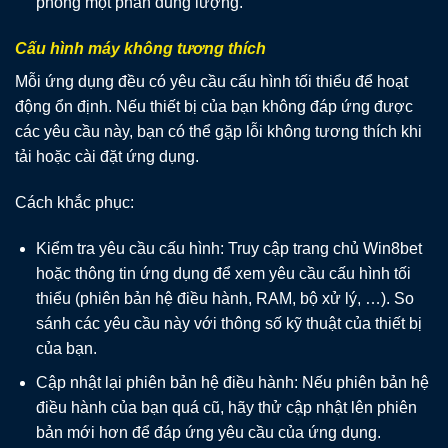
phóng một phần dung lượng.
Cấu hình máy không tương thích
Mỗi ứng dụng đều có yêu cầu cấu hình tối thiểu để hoạt
động ổn định. Nếu thiết bị của bạn không đáp ứng được
các yêu cầu này, bạn có thể gặp lỗi không tương thích khi
tải hoặc cài đặt ứng dụng.
Cách khắc phục:
Kiểm tra yêu cầu cấu hình: Truy cập trang chủ Win8bet
hoặc thông tin ứng dụng để xem yêu cầu cấu hình tối
thiểu (phiên bản hệ điều hành, RAM, bộ xử lý, …). So
sánh các yêu cầu này với thông số kỹ thuật của thiết bị
của bạn.
Cập nhật lại phiên bản hệ điều hành: Nếu phiên bản hệ
điều hành của bạn quá cũ, hãy thử cập nhật lên phiên
bản mới hơn để đáp ứng yêu cầu của ứng dụng.